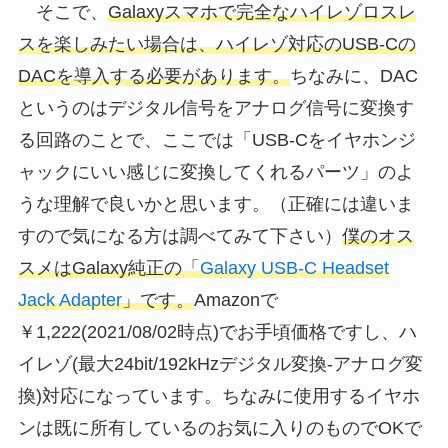
そこで、
Galaxyスマホで完全なハイレゾロスレ
スを楽しみたい場合は、ハイレゾ対応のUSB-Cの
DACを導入する必要があります。
ちなみに、DAC
というのはデジタル信号をアナログ信号に変換す
る回路のことで、ここでは「USB-Cをイヤホンジ
ャックにいい感じに変換してくれるパーツ」のよ
うな理解で良いかと思います。（正確には違いま
すので気になる方は調べてみて下さい）
僕のオス
スメはGalaxy純正の「
Galaxy USB-C Headset
Jack Adapter
」です。
Amazonで
￥1,222(2021/08/02時点)でお手頃価格ですし、ハ
イレゾ(最大24bit/192kHzデジタル変換-アナログ変
換)対応になっています。ちなみに使用するイヤホ
ンは既に所有しているのお気に入りのものでOKで